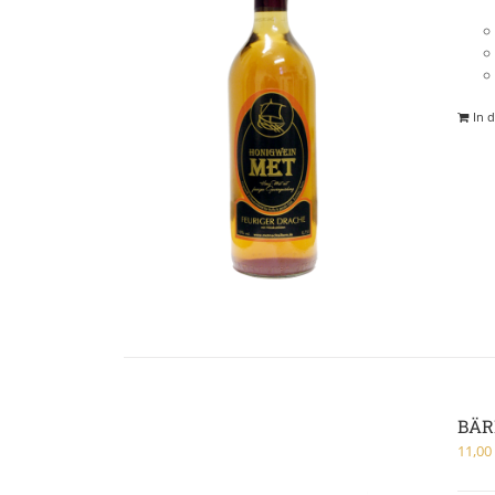
In 
BÄR
11,0